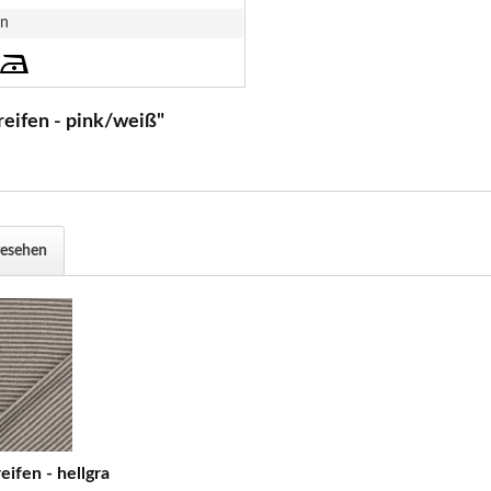
en
eifen - pink/weiß"
gesehen
ifen - hellgrau/dkl.grau