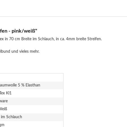
fen - pink/weiß"
in 70 cm Breite im Schlauch, in ca. 4mm breite Streifen.
lbund und vieles mehr.
aumwolle 5 % Elasthan
Tex Kl1
ware
Weiß
 im Schlauch
qm