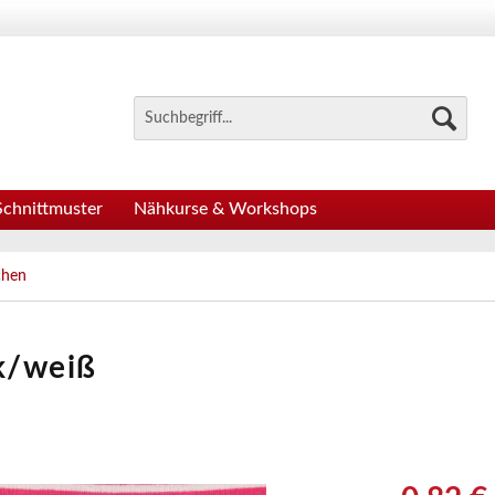
Schnittmuster
Nähkurse & Workshops
chen
nk/weiß