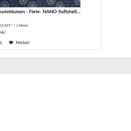
 Pusteblumen - Fiete- NANO-Softshell...
(13,43 € * / 1 Meter)
9 € *
en
Merken