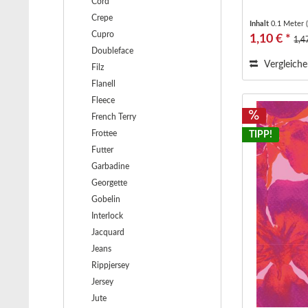
Cord
Crepe
Inhalt
0.1 Meter
Cupro
1,10 € *
1,4
Doubleface
Vergleich
Filz
Flanell
Fleece
French Terry
Frottee
TIPP!
Futter
Garbadine
Georgette
Gobelin
Interlock
Jacquard
Jeans
Rippjersey
Jersey
Jute