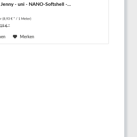
- Jenny - uni - NANO-Softshell -...
er
(8,93 € * / 1 Meter)
,19 € *
hen
Merken