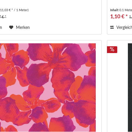
(11,03 € * / 1 Meter)
Inhalt
0.1 Met
1,10 € *
7 € *
1
en
Merken
Vergleic