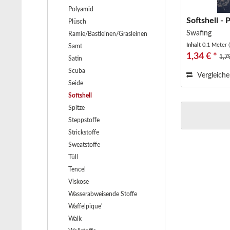
Polyamid
Softshell -
Plüsch
Swafing
Ramie/Bastleinen/Grasleinen
Inhalt
0.1 Meter
Samt
1,34 € *
1,7
Satin
Scuba
Vergleich
Seide
Softshell
Spitze
Steppstoffe
Strickstoffe
Sweatstoffe
Tüll
Tencel
Viskose
Wasserabweisende Stoffe
Waffelpique'
Walk