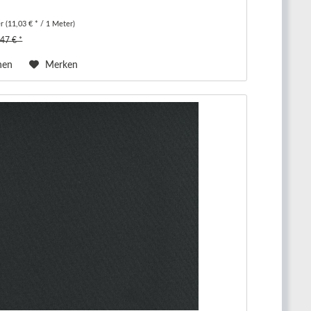
er
(11,03 € * / 1 Meter)
,47 € *
hen
Merken