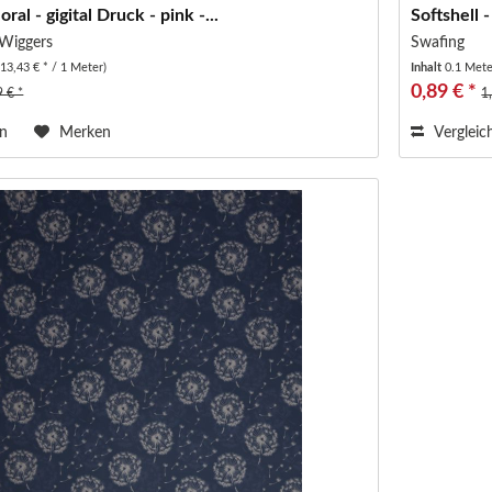
loral - gigital Druck - pink -...
Softshell 
 Wiggers
Swafing
(13,43 € * / 1 Meter)
Inhalt
0.1 Met
0,89 € *
9 € *
1
en
Merken
Vergleic