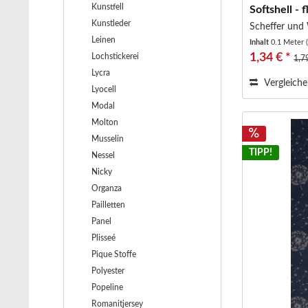
Kunstfell
Softshell - f
Kunstleder
Scheffer und
Leinen
Inhalt
0.1 Meter
1,34 € *
Lochstickerei
1,7
Lycra
Vergleich
Lyocell
Modal
Molton
Musselin
TIPP!
Nessel
Nicky
Organza
Pailletten
Panel
Plisseé
Pique Stoffe
Polyester
Popeline
Romanitjersey