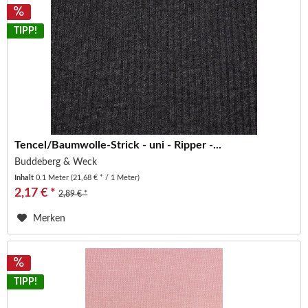
TIPP!
Tencel/Baumwolle-Strick - uni - Ripper -...
Buddeberg & Weck
Inhalt
0.1 Meter
(21,68 € * / 1 Meter)
2,17 € *
2,89 € *
Merken
TIPP!