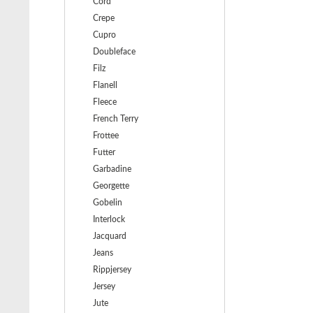
Cord
Crepe
Cupro
Doubleface
Filz
Flanell
Fleece
French Terry
Frottee
Futter
Garbadine
Georgette
Gobelin
Interlock
Jacquard
Jeans
Rippjersey
Jersey
Jute