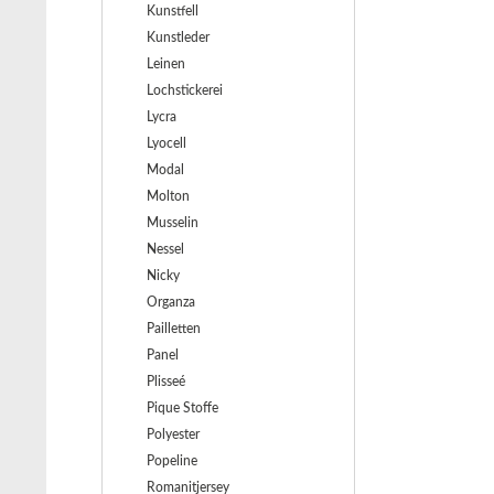
Kunstfell
Kunstleder
Leinen
Lochstickerei
Lycra
Lyocell
Modal
Molton
Musselin
Nessel
Nicky
Organza
Pailletten
Panel
Plisseé
Pique Stoffe
Polyester
Popeline
Romanitjersey