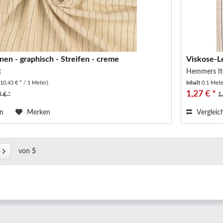
nen - graphisch - Streifen - creme
Viskose-L
x
Hemmers It
(10,43 € * / 1 Meter)
Inhalt
0.1 Met
1,27 € *
9 € *
1
en
Merken
Vergleic
von
5