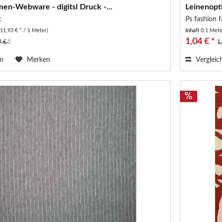
nen-Webware - digitsl Druck -...
Leinenopt
x
Ps fashion f
(11,93 € * / 1 Meter)
Inhalt
0.1 Met
1,04 € *
9 € *
1
en
Merken
Vergleic