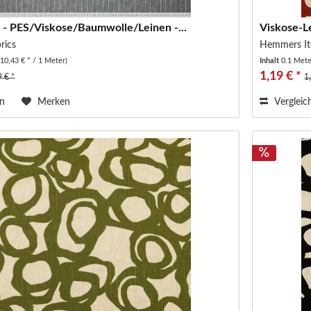
 - PES/Viskose/Baumwolle/Leinen -...
Viskose-L
rics
Hemmers It
(10,43 € * / 1 Meter)
Inhalt
0.1 Met
1,19 € *
9 € *
1
en
Merken
Vergleic