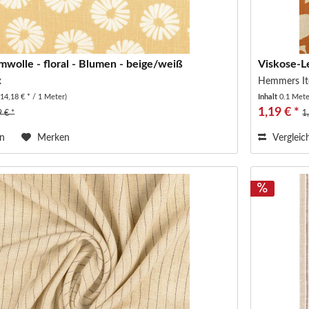
wolle - floral - Blumen - beige/weiß
Viskose-L
x
Hemmers It
(14,18 € * / 1 Meter)
Inhalt
0.1 Met
1,19 € *
9 € *
1
en
Merken
Vergleic