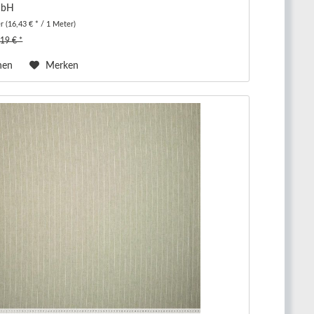
mbH
er
(16,43 € * / 1 Meter)
,19 € *
hen
Merken