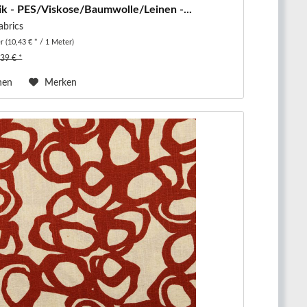
ik - PES/Viskose/Baumwolle/Leinen -...
abrics
er
(10,43 € * / 1 Meter)
,39 € *
hen
Merken