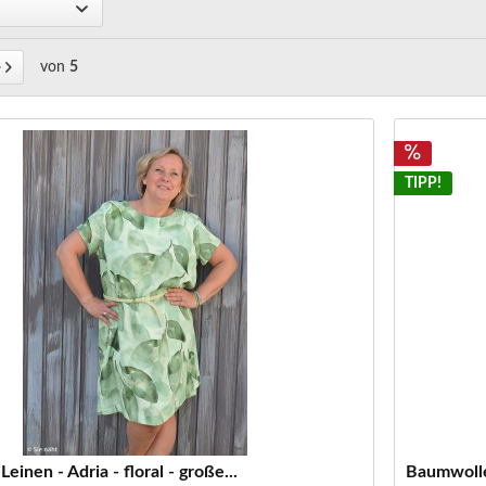
von
5
TIPP!
inen - Adria - floral - große...
Baumwolle-