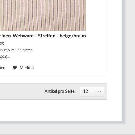
einen-Webware - Streifen - beige/braun
ex
er
(12,68 € * / 1 Meter)
,69 € *
hen
Merken
Artikel pro Seite: