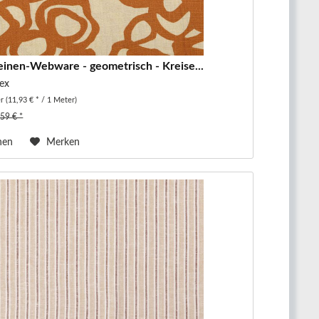
einen-Webware - geometrisch - Kreise...
ex
er
(11,93 € * / 1 Meter)
,59 € *
hen
Merken