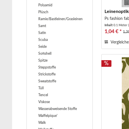
Polyamid
Leinenoptik
Plüsch
Ps fashion fab
Ramie/Bastleinen/Grasleinen
Inhalt
0.1 Meter
Samt
1,04 € *
1,3
Satin
Scuba
Vergleich
Seide
Softshell
Spitze
Steppstoffe
Strickstoffe
Sweatstoffe
Tüll
Tencel
Viskose
Wasserabweisende Stoffe
Waffelpique'
Walk