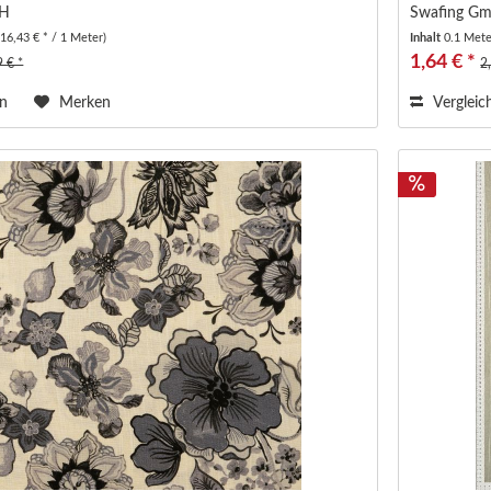
bH
Swafing G
(16,43 € * / 1 Meter)
Inhalt
0.1 Met
1,64 € *
9 € *
2
en
Merken
Vergleic