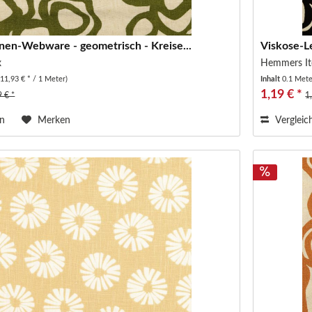
nen-Webware - geometrisch - Kreise...
Viskose-L
x
Hemmers It
(11,93 € * / 1 Meter)
Inhalt
0.1 Met
1,19 € *
9 € *
1
en
Merken
Vergleic