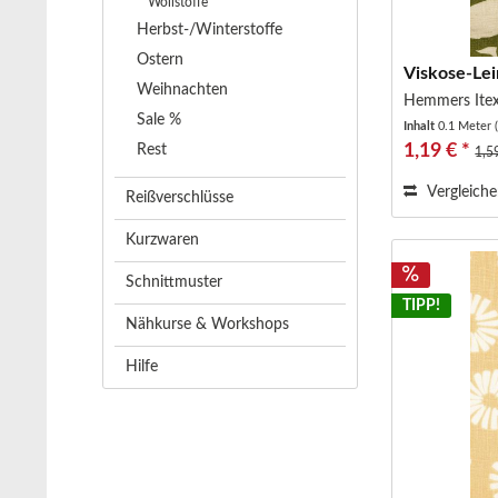
Wollstoffe
Herbst-/Winterstoffe
Ostern
Viskose-Lei
Weihnachten
Hemmers Ite
Sale %
Inhalt
0.1 Meter
1,19 € *
Rest
1,5
Vergleich
Reißverschlüsse
Kurzwaren
Schnittmuster
TIPP!
Nähkurse & Workshops
Hilfe