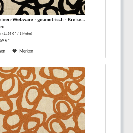
einen-Webware - geometrisch - Kreise...
ex
er
(11,93 € * / 1 Meter)
,59 € *
hen
Merken