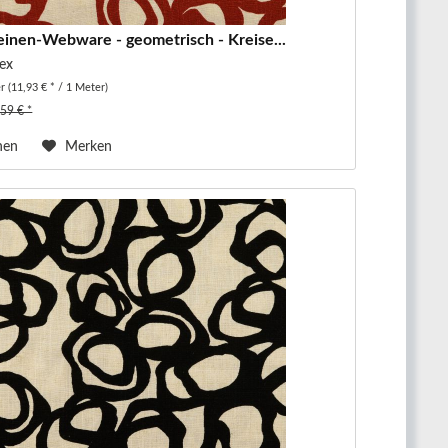
einen-Webware - geometrisch - Kreise...
ex
er
(11,93 € * / 1 Meter)
,59 € *
hen
Merken