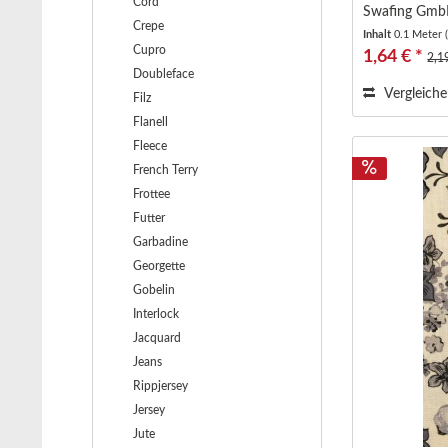
Cord
Swafing Gm
Crepe
Inhalt
0.1 Meter
Cupro
1,64 € *
2,1
Doubleface
Vergleich
Filz
Flanell
Fleece
French Terry
Frottee
Futter
Garbadine
Georgette
Gobelin
Interlock
Jacquard
Jeans
Rippjersey
Jersey
Jute