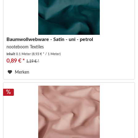
Baumwollwebware - Satin - uni - petrol
nooteboom Textiles
Inhalt
0.1 Meter
(8,93 € * / 1 Meter)
0,89 € *
1,19 € *
Merken