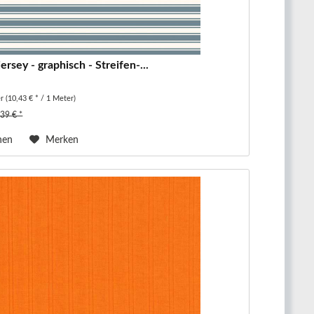
rsey - graphisch - Streifen-...
er
(10,43 € * / 1 Meter)
,39 € *
hen
Merken