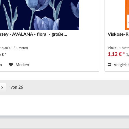
sey - AVALANA - floral - große...
Viskose-R
(18,38 € * / 1 Meter)
Inhalt
0.1 Met
1,12 € *
5 € *
1
en
Merken
Vergleic
von
26