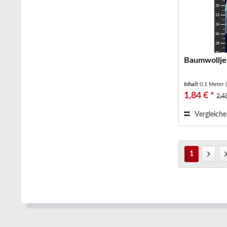
Baumwolljer
Inhalt
0.1 Meter
1,84 € *
2,4
Vergleich
1