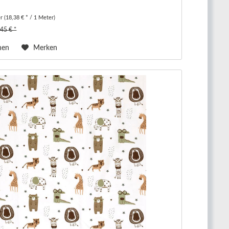
er
(18,38 € * / 1 Meter)
,45 € *
hen
Merken