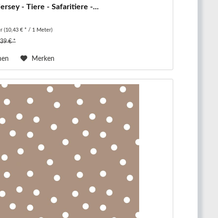
rsey - Tiere - Safaritiere -...
er
(10,43 € * / 1 Meter)
,39 € *
hen
Merken