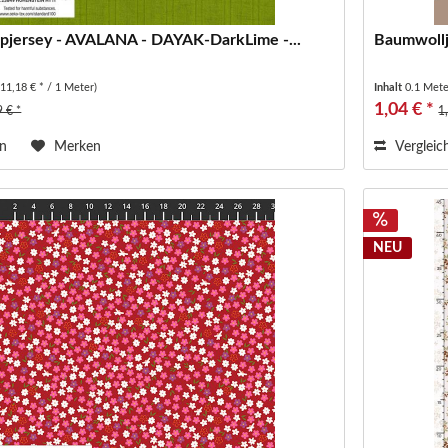
ppjersey - AVALANA - DAYAK-DarkLime -...
Baumwollj
(11,18 € * / 1 Meter)
Inhalt
0.1 Met
1,04 € *
9 € *
1
en
Merken
Vergleic
NEU