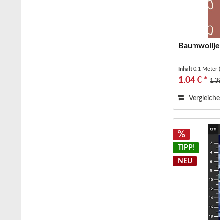
Baumwolljer
Inhalt
0.1 Meter
1,04 € *
1,3
Vergleich
TIPP!
NEU