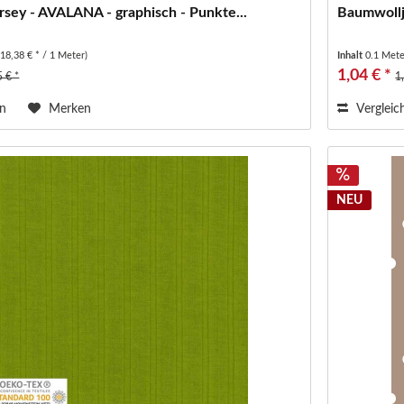
sey - AVALANA - graphisch - Punkte...
Baumwollje
(18,38 € * / 1 Meter)
Inhalt
0.1 Met
1,04 € *
5 € *
1
en
Merken
Vergleic
NEU