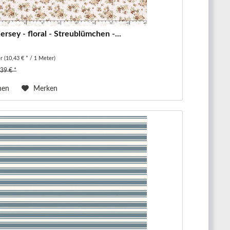
rsey - floral - Streublümchen -...
er
(10,43 € * / 1 Meter)
,39 € *
hen
Merken