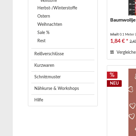
Wollstoffe
Herbst-/Winterstoffe
Ostern
Baumwolljer
Weihnachten
Sale %
Inhalt
0.1 Meter
1,84 € *
Rest
2,4
Vergleich
Reißverschlüsse
Kurzwaren
Schnittmuster
NEU
Nähkurse & Workshops
Hilfe