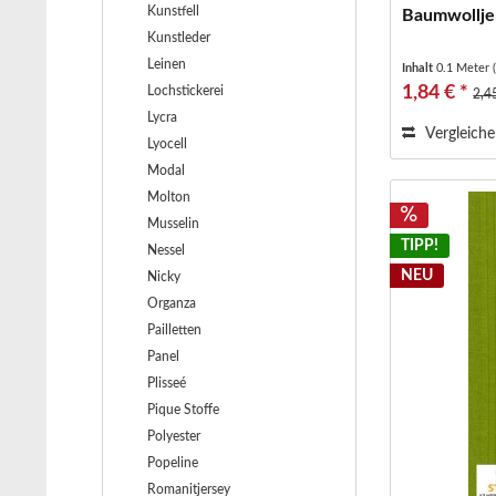
Kunstfell
Baumwolljer
Kunstleder
Leinen
Inhalt
0.1 Meter
1,84 € *
Lochstickerei
2,4
Lycra
Vergleich
Lyocell
Modal
Molton
Musselin
TIPP!
Nessel
NEU
Nicky
Organza
Pailletten
Panel
Plisseé
Pique Stoffe
Polyester
Popeline
Romanitjersey