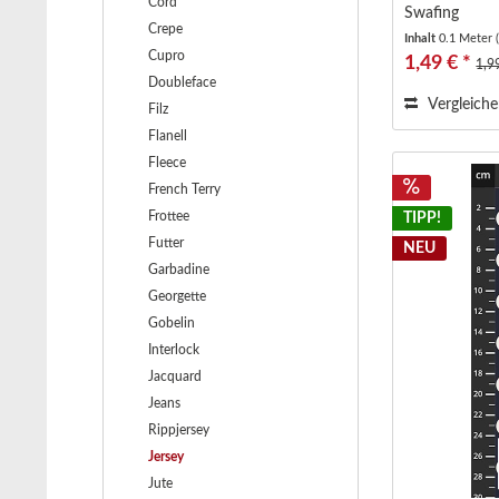
Cord
Swafing
Crepe
Inhalt
0.1 Meter
Cupro
1,49 € *
1,9
Doubleface
Vergleich
Filz
Flanell
Fleece
French Terry
Frottee
TIPP!
Futter
NEU
Garbadine
Georgette
Gobelin
Interlock
Jacquard
Jeans
Rippjersey
Jersey
Jute