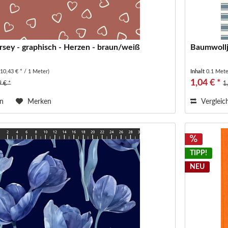
sey - graphisch - Herzen - braun/weiß
Baumwollje
(10,43 € * / 1 Meter)
Inhalt
0.1 Met
1,04 € *
9 € *
1
en
Merken
Vergleic
TIPP!
NEU