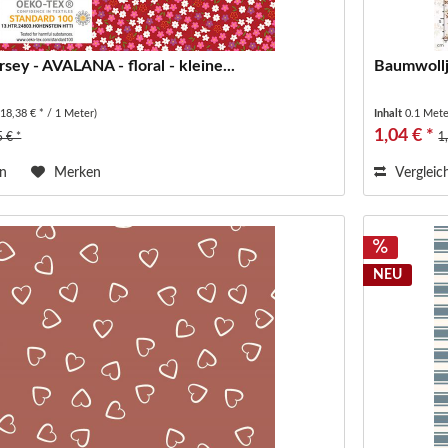
sey - AVALANA - floral - kleine...
Baumwollje
(18,38 € * / 1 Meter)
Inhalt
0.1 Met
1,04 € *
5 € *
1
en
Merken
Vergleic
NEU