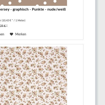
ersey - graphisch - Punkte - nude/weiß
er
(10,43 € * / 1 Meter)
,39 € *
hen
Merken