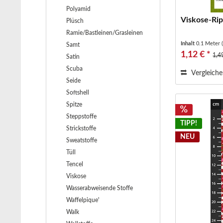
Polyamid
Viskose-Ri
Plüsch
Ramie/Bastleinen/Grasleinen
Inhalt
0.1 Meter
Samt
1,12 € *
1,4
Satin
Scuba
Vergleich
Seide
Softshell
Spitze
Steppstoffe
TIPP!
Strickstoffe
NEU
Sweatstoffe
Tüll
Tencel
Viskose
Wasserabweisende Stoffe
Waffelpique'
Walk