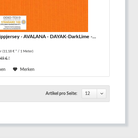
ippjersey - AVALANA - DAYAK-DarkLime -...
er
(11,18 € * / 1 Meter)
,49 € *
hen
Merken
Artikel pro Seite: