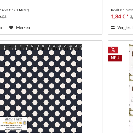
(14,93 € * / 1 Meter)
Inhalt
0.1 Met
1,84 € *
9 € *
2
en
Merken
Vergleic
NEU