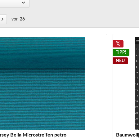
von
26
TIPP!
NEU
sey Bella Microstreifen petrol
Baumwollj