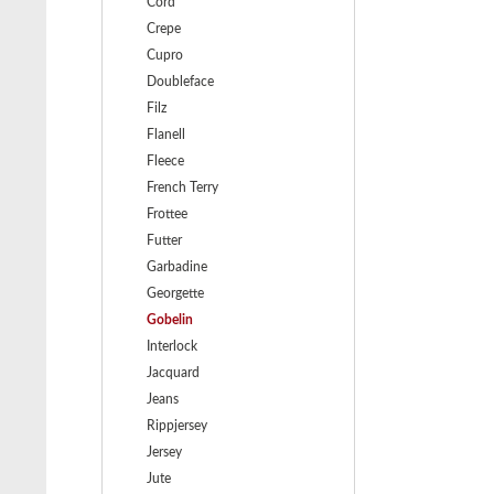
Cord
Crepe
Cupro
Doubleface
Filz
Flanell
Fleece
French Terry
Frottee
Futter
Garbadine
Georgette
Gobelin
Interlock
Jacquard
Jeans
Rippjersey
Jersey
Jute