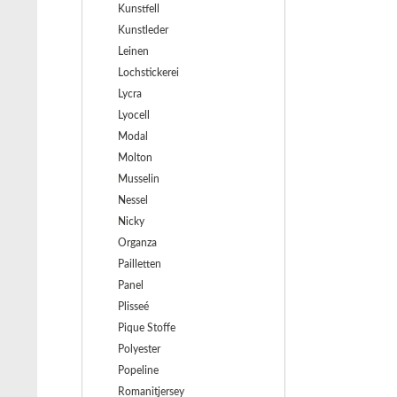
Kunstfell
Kunstleder
Leinen
Lochstickerei
Lycra
Lyocell
Modal
Molton
Musselin
Nessel
Nicky
Organza
Pailletten
Panel
Plisseé
Pique Stoffe
Polyester
Popeline
Romanitjersey