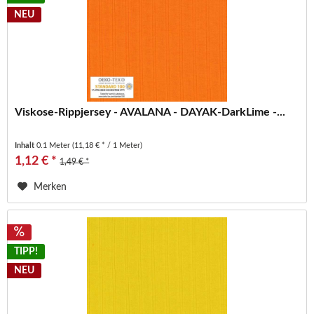
NEU
Viskose-Rippjersey - AVALANA - DAYAK-DarkLime -...
Inhalt
0.1 Meter
(11,18 € * / 1 Meter)
1,12 € *
1,49 € *
Merken
TIPP!
NEU