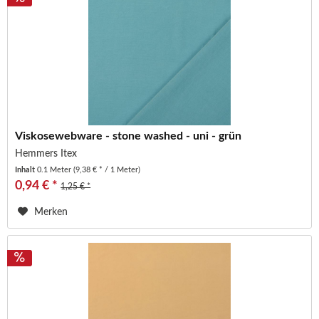
Viskosewebware - stone washed - uni - grün
Hemmers Itex
Inhalt
0.1 Meter
(9,38 € * / 1 Meter)
0,94 € *
1,25 € *
Merken