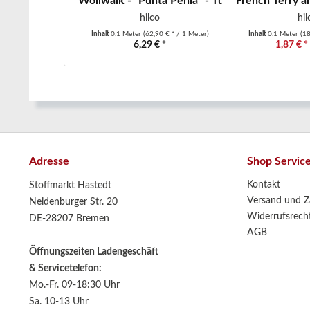
Wollwalk - "Punta Penia" - Tupfen - beige Tön
French Terry an
hilco
hil
Inhalt
0.1 Meter
(62,90 € * / 1 Meter)
Inhalt
0.1 Meter
(18
6,29 € *
1,87 € *
Adresse
Shop Servic
Kontakt
Stoffmarkt Hastedt
Versand und Z
Neidenburger Str. 20
Widerrufsrech
DE-28207 Bremen
AGB
Öffnungszeiten Ladengeschäft
& Servicetelefon:
Mo.-Fr. 09-18:30 Uhr
Sa. 10-13 Uhr