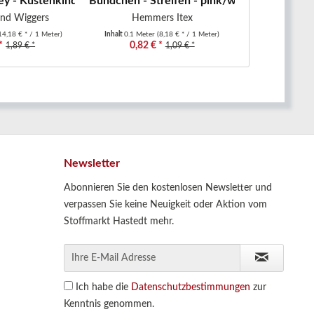
20...
 - Küstenkind - maritim - Wal -...
Bündchen - Streifen - pink/weiß
Baumwolljers
und Wiggers
Hemmers Itex
HDS-Modest
14,18 € * / 1 Meter)
Inhalt
0.1 Meter
(8,18 € * / 1 Meter)
Inhalt
0.1 Mete
*
0,82 € *
1,
1,89 € *
1,09 € *
Newsletter
Abonnieren Sie den kostenlosen Newsletter und
verpassen Sie keine Neuigkeit oder Aktion vom
Stoffmarkt Hastedt mehr.
Ich habe die
Datenschutzbestimmungen
zur
Kenntnis genommen.