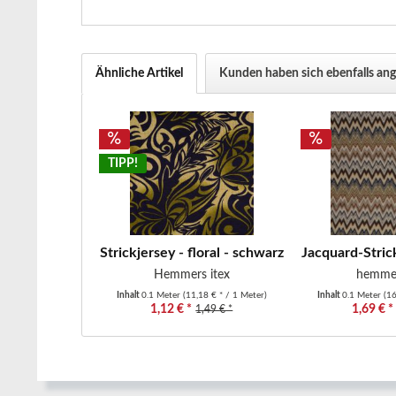
Ähnliche Artikel
Kunden haben sich ebenfalls an
TIPP!
Strickjersey - floral - schwarz/beige/grün -
Jacquard-Strick
Hemmers itex
hemmer
Inhalt
0.1 Meter
(11,18 € * / 1 Meter)
Inhalt
0.1 Meter
(16
1,12 € *
1,69 € *
1,49 € *