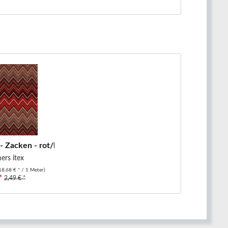
 - Zacken - rot/braun
rs itex
18,68 € * / 1 Meter)
*
2,49 € *