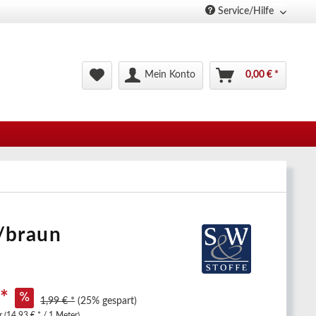
Service/Hilfe
Mein Konto
0,00 € *
e/braun
 *
1,99 € *
(25% gespart)
 (14,93 € * / 1 Meter)