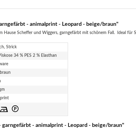
rngefärbt - animalprint - Leopard - beige/braun"
 Hause Scheffer und Wiggers, garngefärbt mit schönem Fall. Ideal für Shi
ch, Strick
Viskose 34 % PES 2 % Elasthan
ware
 braun
m
qm
print
 garngefärbt - animalprint - Leopard - beige/braun"