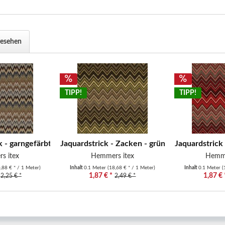
gesehen
TIPP!
TIPP!
 - garngefärbt - Zacken -...
Jaquardstrick - Zacken - grün/braun
Jaquardstrick
s itex
Hemmers itex
Hemme
,88 € * / 1 Meter)
Inhalt
0.1 Meter
(18,68 € * / 1 Meter)
Inhalt
0.1 Meter
(
1,87 € *
1,87 € 
2,25 € *
2,49 € *