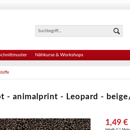
Schnittmuster
Nähkurse & Workshops
stoffe
bt - animalprint - Leopard - beig
1,49 €
Inhalt:
0.1 Meter