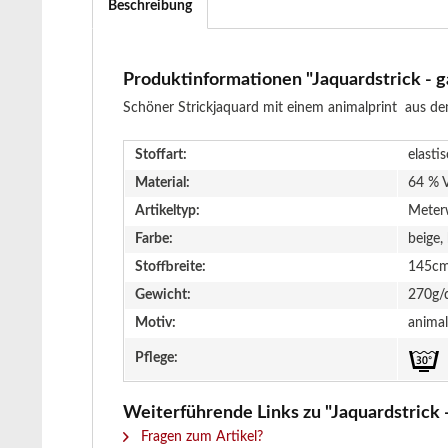
Beschreibung
Produktinformationen "Jaquardstrick - ga
Schöner Strickjaquard mit einem animalprint aus dem
Stoffart:
elastis
Material:
64 % 
Artikeltyp:
Meter
Farbe:
beige,
Stoffbreite:
145c
Gewicht:
270g/
Motiv:
animal
Pflege:
Weiterführende Links zu "Jaquardstrick -
Fragen zum Artikel?