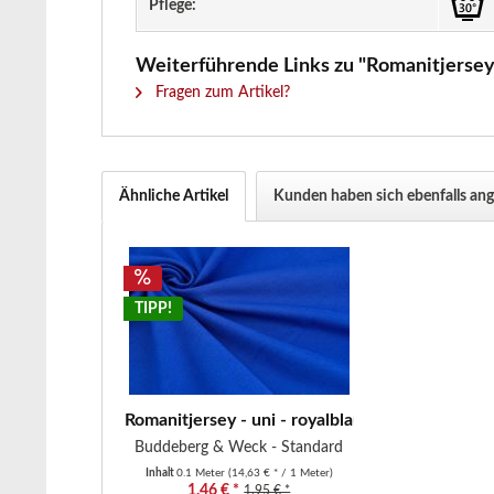
Pflege:
Weiterführende Links zu "Romanitjersey 
Fragen zum Artikel?
Ähnliche Artikel
Kunden haben sich ebenfalls an
TIPP!
Romanitjersey - uni - royalblau
Buddeberg & Weck - Standard
Inhalt
0.1 Meter
(14,63 € * / 1 Meter)
1,46 € *
1,95 € *