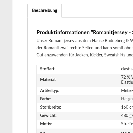
Beschreibung
Produktinformationen "Romanitjersey - S
Unser Romanitjersey aus dem Hause Buddeberg & Weck 
der Romanit zwei rechte Seiten und kann somit ohne Fu
Gut anzuwenden für Jacken, Kleider, Sweatshirts un
Stoffart:
elasti
72 % V
Material:
Elasth
Artikeltyp:
Meter
Farbe:
Hellgr
Stoffbreite:
160 c
Gewicht:
480 g
Motiv:
Streif