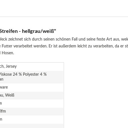
treifen - hellgrau/weiß"
zeichnet sich durch seinen schönen Fall und seine feste Art aus, welch
tter verarbeitet werden. Er ist außerdem leicht zu verarbeiten, da er sta
d Hosen.
sch, Jersey
iskose 24 % Polyester 4 %
an
ware
au, Weiß
m
/lfm
en