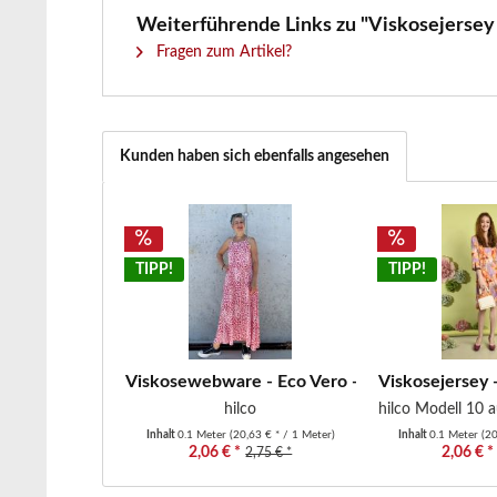
Weiterführende Links zu "Viskosejersey -
Fragen zum Artikel?
Kunden haben sich ebenfalls angesehen
TIPP!
TIPP!
Viskosewebware - Eco Vero - " Male" - graphisc
Viskosejersey - 
hilco
hilco Modell 10 a
Inhalt
0.1 Meter
(20,63 € * / 1 Meter)
Inhalt
0.1 Meter
(20
2,06 € *
2,06 € *
2,75 € *