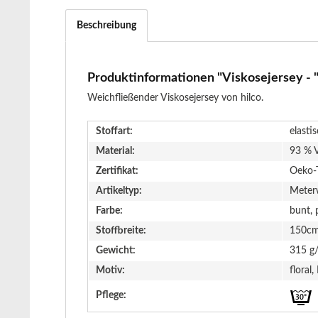
Beschreibung
Produktinformationen "Viskosejersey - "G
Weichfließender Viskosejersey von hilco.
Stoffart:
elasti
Material:
93 % V
Zertifikat:
Oeko-
Artikeltyp:
Meter
Farbe:
bunt, 
Stoffbreite:
150c
Gewicht:
315 g
Motiv:
floral,
Pflege: