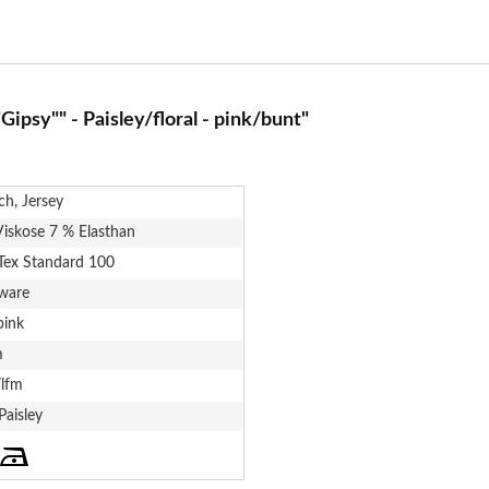
ipsy"" - Paisley/floral - pink/bunt"
sch, Jersey
iskose 7 % Elasthan
Tex Standard 100
ware
pink
m
/lfm
 Paisley