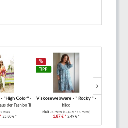
TIPP!
TIPP!
- "High Color" - Rapport -...
Viskosewebware - " Rocky " - Punkte - weiß
Baumwoll-Pope
aus der Fashion Trends F/S2026...
hilco
hilco Modell 2 
t
1 Stück
Inhalt
0.1 Meter
(18,68 € * / 1 Meter)
Inhalt
0.1 Mete
*
1,87 € *
2,06 €
25,80 € *
2,49 € *