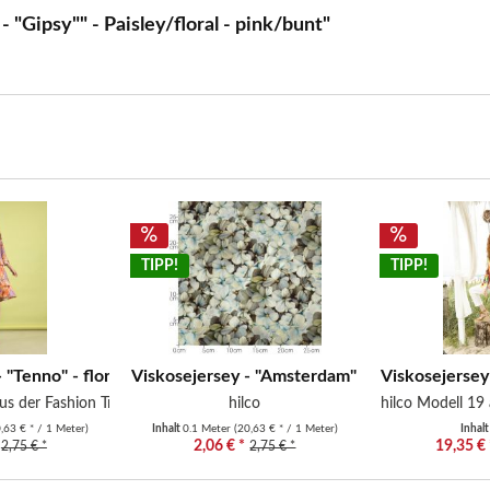
 "Gipsy"" - Paisley/floral - pink/bunt"
TIPP!
TIPP!
h...
"Tenno" - floral - Blätter -...
Viskosejersey - "Amsterdam" - floral -...
Viskosejersey 
us der Fashion Trends F/S2026...
hilco
hilco Modell 19 
,63 € * / 1 Meter)
Inhalt
0.1 Meter
(20,63 € * / 1 Meter)
Inhal
2,06 € *
19,35 € 
2,75 € *
2,75 € *