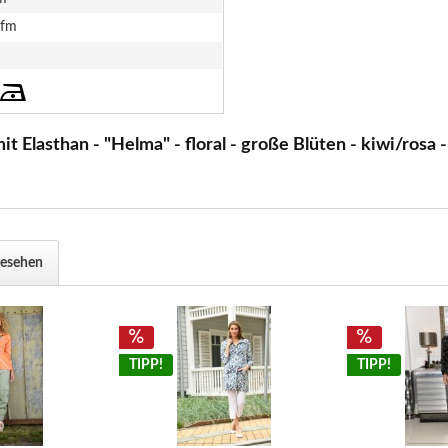
lfm
t Elasthan - "Helma" - floral - große Blüten - kiwi/rosa 
gesehen
TIPP!
TIPP!