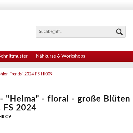
Schnittmuster
Nähkurse & Workshops
ashion Trends" 2024 FS HI009
- "Helma" - floral - große Blüten 
s FS 2024
 HI009