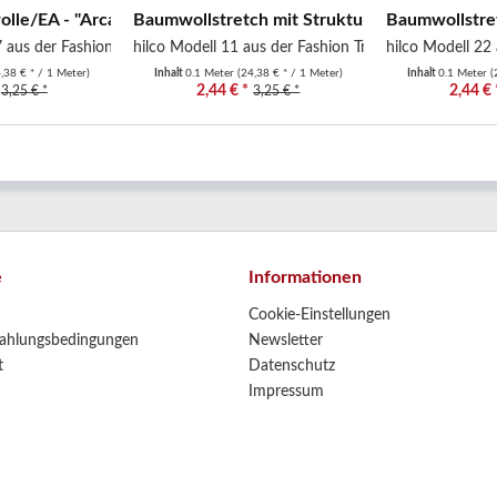
e/EA - "Arcadia" - uni -...
Baumwollstretch mit Struktur - "Mila" -...
Baumwollstretc
7 aus der Fashion Trends F/S...
hilco Modell 11 aus der Fashion Trends F/S2024...
hilco Modell 22 
,38 € * / 1 Meter)
Inhalt
0.1 Meter
(24,38 € * / 1 Meter)
Inhalt
0.1 Meter
(
2,44 € *
2,44 € 
3,25 € *
3,25 € *
e
Informationen
Cookie-Einstellungen
ahlungsbedingungen
Newsletter
t
Datenschutz
Impressum