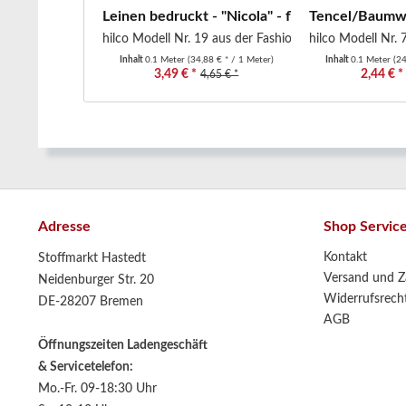
Leinen bedruckt - "Nicola" - floral - Blumen...
Tencel/Baumwoll
hilco Modell Nr. 19 aus der Fashion Trends...
hilco Modell Nr. 
Inhalt
0.1 Meter
(34,88 € * / 1 Meter)
Inhalt
0.1 Meter
(24
3,49 € *
2,44 € *
4,65 € *
Adresse
Shop Servic
Kontakt
Stoffmarkt Hastedt
Versand und Z
Neidenburger Str. 20
Widerrufsrech
DE-28207 Bremen
AGB
Öffnungszeiten Ladengeschäft
& Servicetelefon:
Mo.-Fr. 09-18:30 Uhr