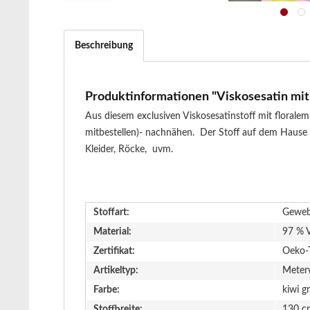
Beschreibung
Produktinformationen "Viskosesatin mit E
Aus diesem exclusiven Viskosesatinstoff mit florale
mitbestellen)- nachnähen. Der Stoff auf dem Hause h
Kleider, Röcke, uvm.
Stoffart:
Gewe
Material:
97 % V
Zertifikat:
Oeko-
Artikeltyp:
Meter
Farbe:
kiwi g
Stoffbreite:
130 c