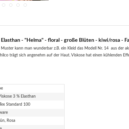
lasthan - "Helma" - floral - große Blüten - kiwi/rosa - 
m Muster kann man wunderbar z.B. ein Kleid das Modell Nr. 14 aus der akt
ilco trägt sich angenehm auf der Haut. Viskose hat einen kühlenden Effe
be
iskose 3 % Elasthan
Tex Standard 100
ware
rün, Rosa
m