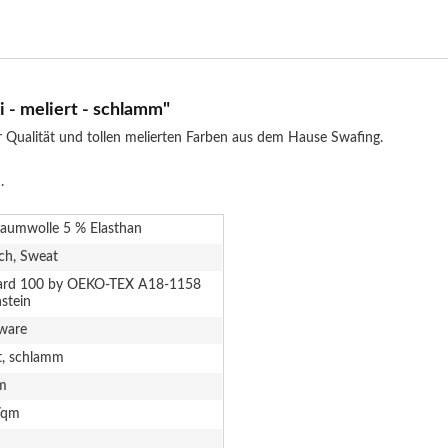
 - meliert - schlamm"
 Qualität und tollen melierten Farben aus dem Hause Swafing.
.
aumwolle 5 % Elasthan
sch, Sweat
ard 100 by OEKO-TEX A18-1158
stein
ware
t, schlamm
m
/qm