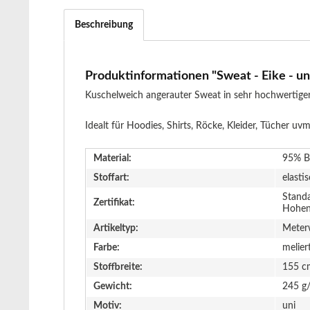
Beschreibung
Produktinformationen "Sweat - Eike - uni
Kuschelweich angerauter Sweat in sehr hochwertiger
Idealt für Hoodies, Shirts, Röcke, Kleider, Tücher uvm
Material:
95% B
Stoffart:
elasti
Stand
Zertifikat:
Hohen
Artikeltyp:
Meter
Farbe:
melier
Stoffbreite:
155 c
Gewicht:
245 g
Motiv:
uni