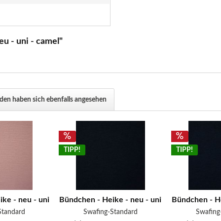
u - uni - camel"
en haben sich ebenfalls angesehen
TIPP!
TIPP!
ke - neu - uni - rosa
Bündchen - Heike - neu - uni - dunkel blau
Bündchen - He
Standard
Swafing-Standard
Swafing