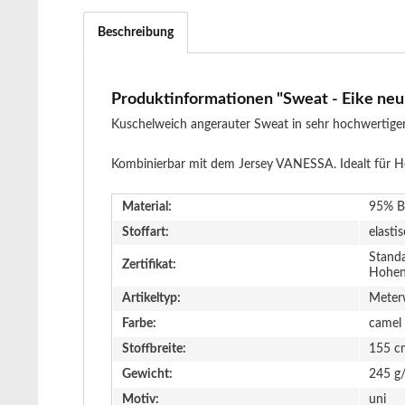
Beschreibung
Produktinformationen "Sweat - Eike neu 
Kuschelweich angerauter Sweat in sehr hochwertiger
Kombinierbar mit dem Jersey VANESSA. Idealt für Hoo
Material:
95% B
Stoffart:
elasti
Stand
Zertifikat:
Hohen
Artikeltyp:
Meter
Farbe:
camel
Stoffbreite:
155 c
Gewicht:
245 g
Motiv:
uni