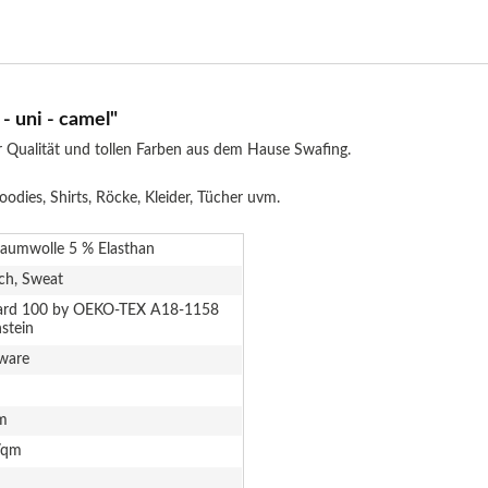
- uni - camel"
 Qualität und tollen Farben aus dem Hause Swafing.
dies, Shirts, Röcke, Kleider, Tücher uvm.
aumwolle 5 % Elasthan
sch, Sweat
ard 100 by OEKO-TEX A18-1158
stein
ware
m
/qm