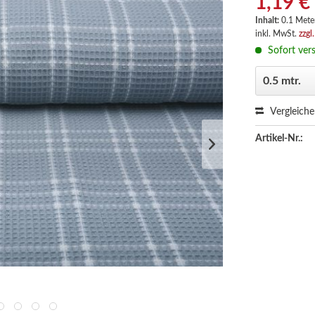
1,19 €
Inhalt:
0.1 Meter
inkl. MwSt.
zzgl
Sofort vers
Vergleich
Artikel-Nr.: