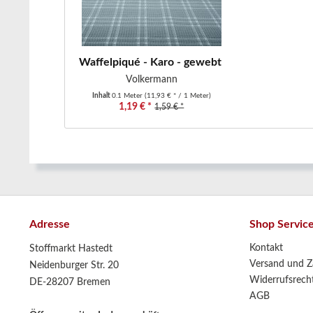
Waffelpiqué - Karo - gewebt - altmint
Volkermann
Inhalt
0.1 Meter
(11,93 € * / 1 Meter)
1,19 € *
1,59 € *
Adresse
Shop Servic
Kontakt
Stoffmarkt Hastedt
Versand und Z
Neidenburger Str. 20
Widerrufsrech
DE-28207 Bremen
AGB