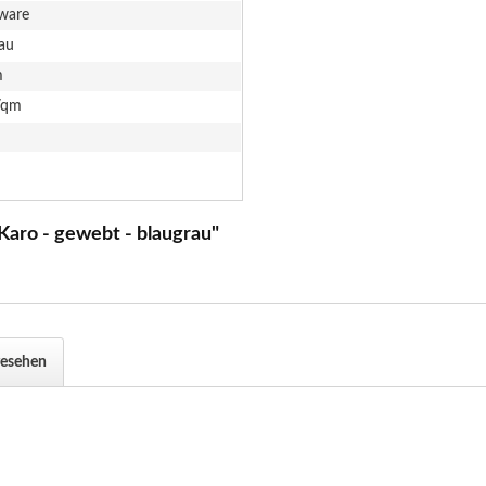
ware
au
m
/qm
Karo - gewebt - blaugrau"
gesehen