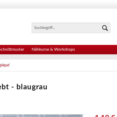
Schnittmuster
Nähkurse & Workshops
pique'
bt - blaugrau