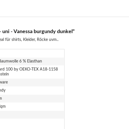
 uni - Vanessa burgundy dunkel"
 für shirts, Kleider, Röcke uvm..
Baumwolle 6 % Elasthan
ard 100 by OEKO-TEX A18-1158
stein
ware
ndy
m
/qm