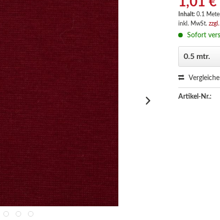
1,01 €
Inhalt:
0.1 Meter
inkl. MwSt.
zzgl
Sofort vers
Vergleich
Artikel-Nr.: