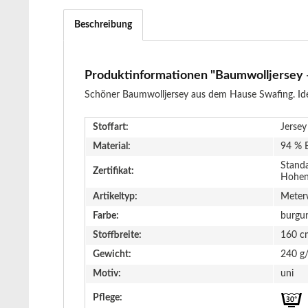
Beschreibung
Produktinformationen "Baumwolljersey -
Schöner Baumwolljersey aus dem Hause Swafing. Ideal
Stoffart:
Jersey
Material:
94 % 
Stand
Zertifikat:
Hohen
Artikeltyp:
Meter
Farbe:
burgu
Stoffbreite:
160 c
Gewicht:
240 g
Motiv:
uni
Pflege: