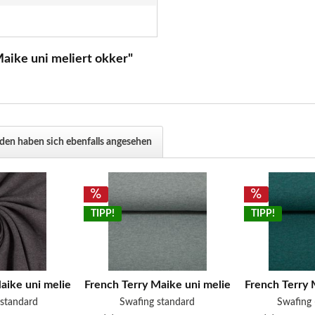
aike uni meliert okker"
en haben sich ebenfalls angesehen
TIPP!
TIPP!
aike uni meliert grau
French Terry Maike uni meliert mint
French Terry 
 standard
Swafing standard
Swafing 