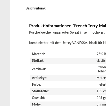
Beschreibung
Produktinformationen "French Terry Mai
Kuschelweicher, ungerauter Sweat in sehr hochwertig
Kombinierbar mit dem Jersey VANESSA. Idealt für Hoo
Material:
95% B
Stoffart:
elasti
Stand
Zertifikat:
Hohen
Artikeltyp:
Meter
Farbe:
melier
Stoffbreite:
155 c
Gewicht:
245 g
Motiv:
uni me