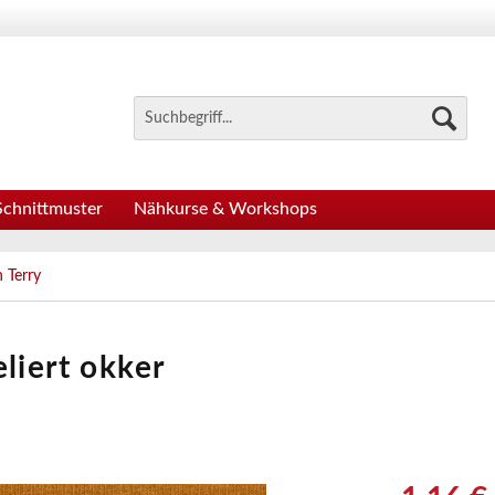
Schnittmuster
Nähkurse & Workshops
 Terry
liert okker