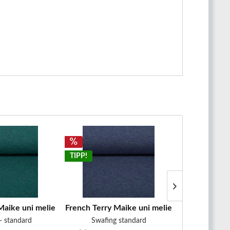
TIPP!
TIPP!
Maike uni meliert dunkelgrün
French Terry Maike uni meliert dunkelblau
French Terry
- standard
Swafing standard
Swafin