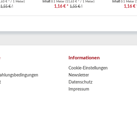
,63 € * / 1 Meter)
Inhalt
0.1 Meter
(11,63 € * / 1 Meter)
Inhalt
0.1 Meter
(
1,16 € *
1,16 € 
1,55 € *
1,55 € *
e
Informationen
Cookie-Einstellungen
ahlungsbedingungen
Newsletter
t
Datenschutz
Impressum