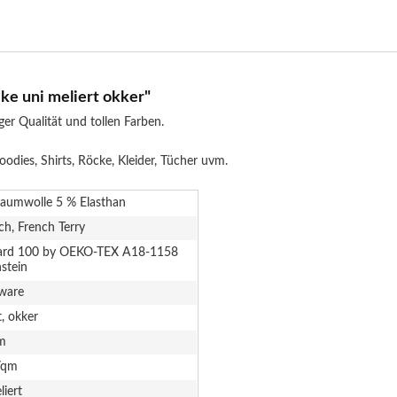
ke uni meliert okker"
er Qualität und tollen Farben.
dies, Shirts, Röcke, Kleider, Tücher uvm.
aumwolle 5 % Elasthan
sch, French Terry
ard 100 by OEKO-TEX A18-1158
stein
ware
t, okker
m
/qm
liert