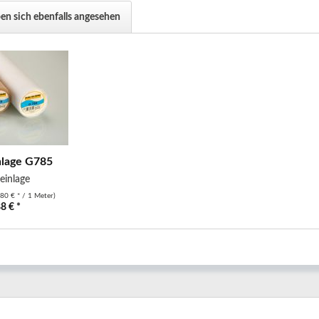
n sich ebenfalls angesehen
lage G785
inlage
,80 € * / 1 Meter)
8 € *