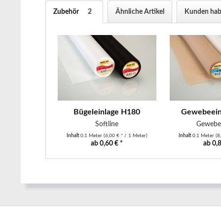
Zubehör
2
Ähnliche Artikel
Kunden habe
Bügeleinlage H180
Gewebeein
Softline
Gewebee
Inhalt
0.1 Meter
(6,00 € * / 1 Meter)
Inhalt
0.1 Meter
(8
ab 0,60 € *
ab 0,8