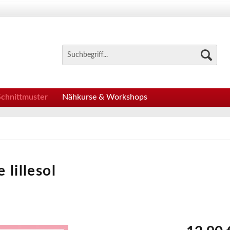
Schnittmuster
Nähkurse & Workshops
 lillesol