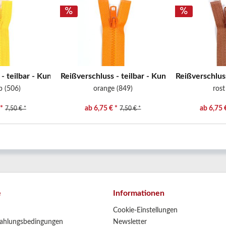
- teilbar - Kunststoffzähne -...
Reißverschluss - teilbar - Kunststoffzähne -...
Reißverschluss
b (506)
orange (849)
rost
*
ab 6,75 € *
ab 6,75 
7,50 € *
7,50 € *
e
Informationen
Cookie-Einstellungen
ahlungsbedingungen
Newsletter