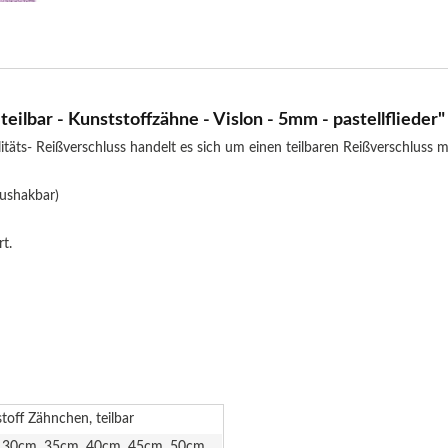
eilbar - Kunststoffzähne - Vislon - 5mm - pastellflieder"
täts- Reißverschluss handelt es sich um einen teilbaren Reißverschluss
aushakbar)
t.
toff Zähnchen, teilbar
 30cm, 35cm, 40cm, 45cm, 50cm,