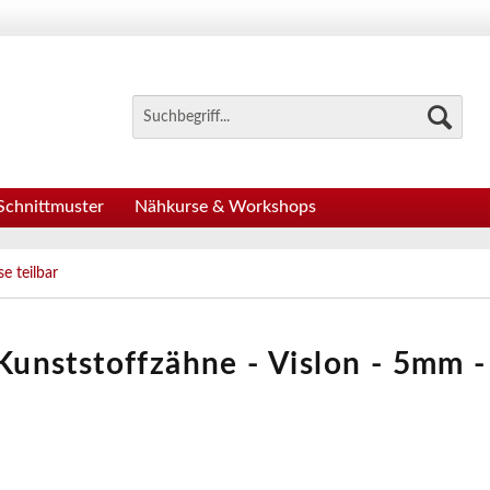
Schnittmuster
Nähkurse & Workshops
e teilbar
 Kunststoffzähne - Vislon - 5mm -