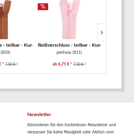
 - teilbar - Kunststoffzähne -...
Reißverschluss - teilbar - Kunststoffzähne -...
Reißverschlus
 (850)
perlrosa (811)
altr
€ *
ab 6,75 € *
ab 6,48
7,50 € *
7,50 € *
Newsletter
Abonnieren Sie den kostenlosen Newsletter und
verpassen Sie keine Neuigkeit oder Aktion vom