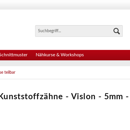
Schnittmuster
Nähkurse & Workshops
e teilbar
 Kunststoffzähne - Vislon - 5mm -