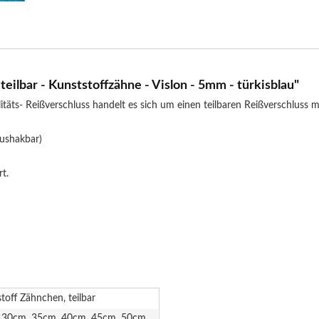
eilbar - Kunststoffzähne - Vislon - 5mm - türkisblau"
täts- Reißverschluss handelt es sich um einen teilbaren Reißverschluss
aushakbar)
t.
toff Zähnchen, teilbar
 30cm, 35cm, 40cm, 45cm, 50cm,