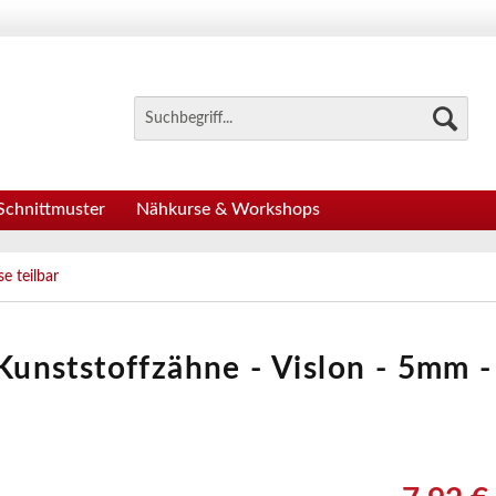
Schnittmuster
Nähkurse & Workshops
e teilbar
 Kunststoffzähne - Vislon - 5mm -