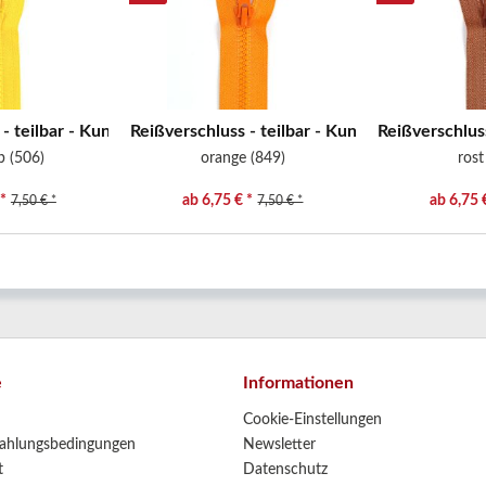
- teilbar - Kunststoffzähne -...
Reißverschluss - teilbar - Kunststoffzähne -...
Reißverschluss
b (506)
orange (849)
rost
*
ab 6,75 € *
ab 6,75 
7,50 € *
7,50 € *
e
Informationen
Cookie-Einstellungen
ahlungsbedingungen
Newsletter
t
Datenschutz