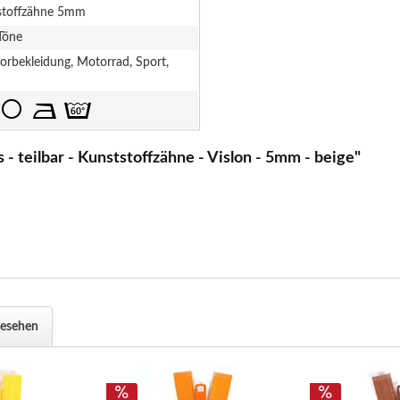
stoffzähne 5mm
Töne
rbekleidung, Motorrad, Sport,
- teilbar - Kunststoffzähne - Vislon - 5mm - beige"
gesehen