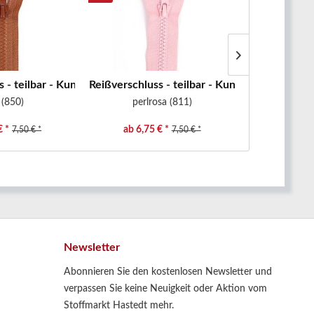
 - teilbar - Kunststoffzähne -...
Reißverschluss - teilbar - Kunststoffzähne -...
Reißverschlus
 (850)
perlrosa (811)
altr
€ *
ab 6,75 € *
ab 6,48
7,50 € *
7,50 € *
Newsletter
Abonnieren Sie den kostenlosen Newsletter und
verpassen Sie keine Neuigkeit oder Aktion vom
Stoffmarkt Hastedt mehr.