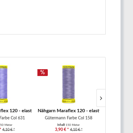
..
lex 120 - elastisches Nähgarn -...
Nähgarn Maraflex 120 - elastisches Nähgarn -
Nähgarn Mara
Farbe Col 631
Gütermann Farbe Col 158
Gütermann
50 Meter
Inhalt
150 Meter
Inhal
*
3,90 € *
3,90 €
4,10 € *
4,10 € *