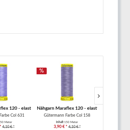
..
lex 120 - elastisches Nähgarn -...
Nähgarn Maraflex 120 - elastisches Nähgarn -
Nähgarn Mara
Farbe Col 631
Gütermann Farbe Col 158
Gütermann
50 Meter
Inhalt
150 Meter
Inhal
*
3,90 € *
3,90 €
4,10 € *
4,10 € *