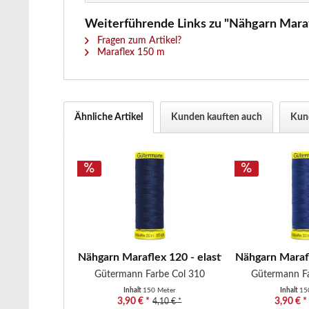
Weiterführende Links zu "Nähgarn Marafl
Fragen zum Artikel?
Maraflex 150 m
Ähnliche Artikel
Kunden kauften auch
Kund
Nähgarn Maraflex 120 - elastisches Nähgarn -..
Nähgarn Marafl
Gütermann Farbe Col 310
Gütermann Fa
Inhalt
150 Meter
Inhalt
15
3,90 € *
3,90 € *
4,10 € *