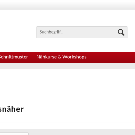
Schnittmuster
Nähkurse & Workshops
snäher