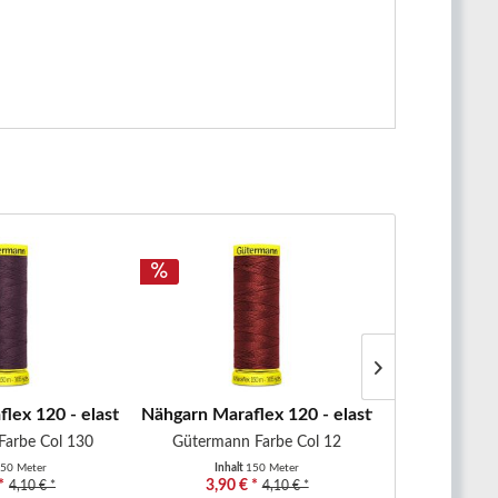
..
lex 120 - elastisches Nähgarn -...
Nähgarn Maraflex 120 - elastisches Nähgarn -
Nähgarn Mara
Farbe Col 130
Gütermann Farbe Col 12
Gütermann
50 Meter
Inhalt
150 Meter
Inhal
*
3,90 € *
3,90 €
4,10 € *
4,10 € *