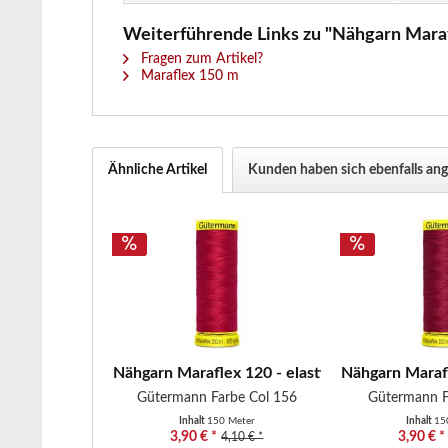
Weiterführende Links zu "Nähgarn Marafl
Fragen zum Artikel?
Maraflex 150 m
Ähnliche Artikel
Kunden haben sich ebenfalls an
Nähgarn Maraflex 120 - elastisches Nähgarn -..
Nähgarn Marafl
Gütermann Farbe Col 156
Gütermann F
Inhalt
150 Meter
Inhalt
15
3,90 € *
3,90 € *
4,10 € *