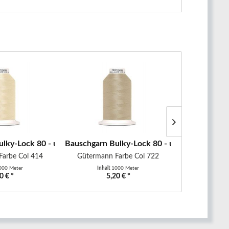
alkweiß
lky-Lock 80 - uni - 1000 m -...
Bauschgarn Bulky-Lock 80 - uni - 1000 m - b
Bauschgarn B
Farbe Col 414
Gütermann Farbe Col 722
Gütermann
000 Meter
Inhalt
1000 Meter
Inhalt
0 € *
5,20 € *
5,