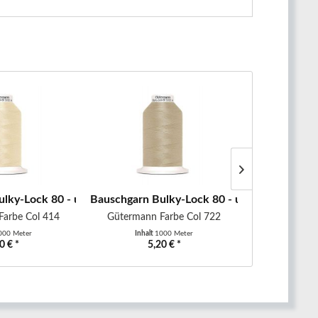
alkweiß
lky-Lock 80 - uni - 1000 m -...
Bauschgarn Bulky-Lock 80 - uni - 1000 m - b
Bauschgarn B
Farbe Col 414
Gütermann Farbe Col 722
Gütermann
000 Meter
Inhalt
1000 Meter
Inhalt
0 € *
5,20 € *
5,