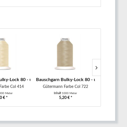
alkweiß
lky-Lock 80 - uni - 1000 m -...
Bauschgarn Bulky-Lock 80 - uni - 1000 m - b
Bauschgarn B
Farbe Col 414
Gütermann Farbe Col 722
Gütermann
000 Meter
Inhalt
1000 Meter
Inhalt
0 € *
5,20 € *
5,