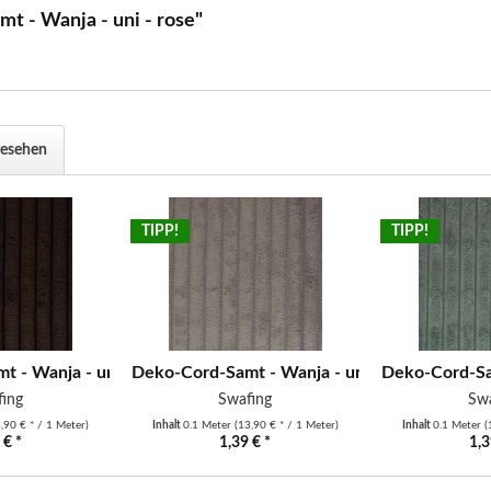
t - Wanja - uni - rose"
gesehen
TIPP!
TIPP!
 - Wanja - uni - braun
Deko-Cord-Samt - Wanja - uni - grau
Deko-Cord-Sam
ing
Swafing
Sw
,90 € * / 1 Meter)
Inhalt
0.1 Meter
(13,90 € * / 1 Meter)
Inhalt
0.1 Meter
(
 € *
1,39 € *
1,3