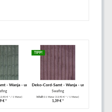
TIPP!
t - Wanja - uni - altmint
Deko-Cord-Samt - Wanja - uni - altrosa
afing
Swafing
13,90 € * / 1 Meter)
Inhalt
0.1 Meter
(13,90 € * / 1 Meter)
9 € *
1,39 € *