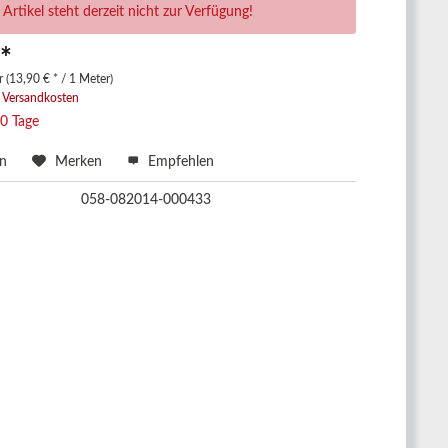
 Artikel steht derzeit nicht zur Verfügung!
 *
 (13,90 € * / 1 Meter)
. Versandkosten
10 Tage
en
Merken
Empfehlen
058-082014-000433