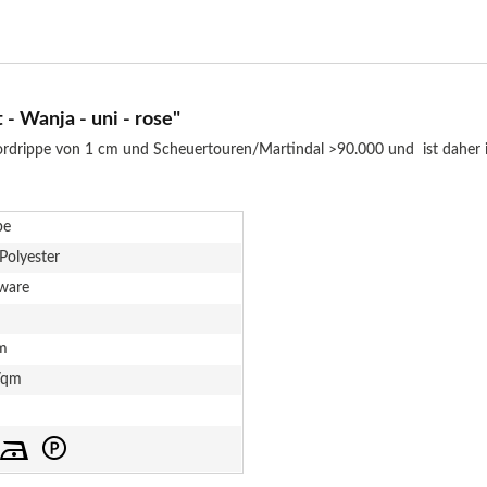
 Wanja - uni - rose"
ordrippe von 1 cm und Scheuertouren/Martindal >90.000 und ist daher id
be
Polyester
ware
m
/qm