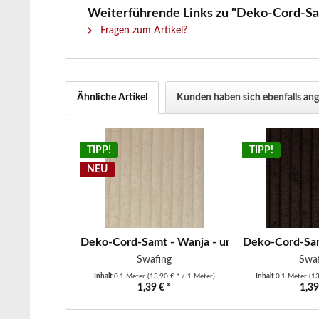
Weiterführende Links zu "Deko-Cord-Sam
Fragen zum Artikel?
Ähnliche Artikel
Kunden haben sich ebenfalls an
TIPP!
TIPP!
NEU
Deko-Cord-Samt - Wanja - uni - wollweiß
Deko-Cord-Samt
Swafing
Swaf
Inhalt
0.1 Meter
(13,90 € * / 1 Meter)
Inhalt
0.1 Meter
(13
1,39 € *
1,39