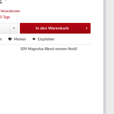
€ *
. Versandkosten
10 Tage
In den
Warenkorb
en
Merken
Empfehlen
009-Magnoloa-lillesol-women-No60