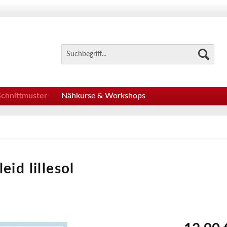
Schnittmuster
Nähkurse & Workshops
id lillesol