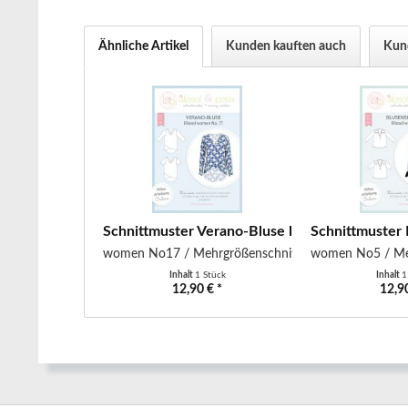
Ähnliche Artikel
Kunden kauften auch
Kund
Schnittmuster Verano-Bluse lillesol
Schnittmuster B
women No17 / Mehrgrößenschnitt
women No5 / Me
Inhalt
1 Stück
Inhalt
1
12,90 € *
12,90