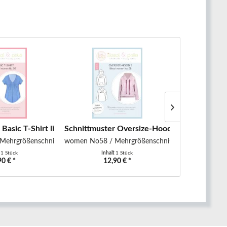
Basic T-Shirt lillesol
Schnittmuster Oversize-Hoodie lillesol
Schnittmuster
Mehrgrößenschnitt
women No58 / Mehrgrößenschnitt
women No32 /
t
1 Stück
Inhalt
1 Stück
Inha
90 € *
12,90 € *
12