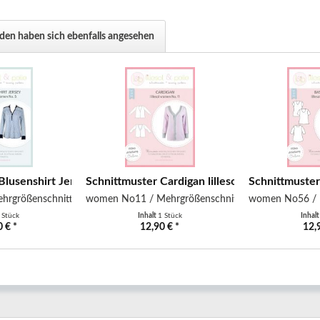
en haben sich ebenfalls angesehen
lusenshirt Jersey lillesol
Schnittmuster Cardigan lillesol
Schnittmuster 
hrgrößenschnitt
women No11 / Mehrgrößenschnitt
women No56 / 
 Stück
Inhalt
1 Stück
Inhal
 € *
12,90 € *
12,