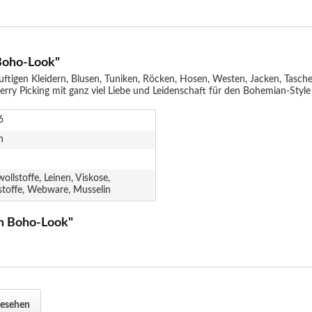
Boho-Look"
tigen Kleidern, Blusen, Tuniken, Röcken, Hosen, Westen, Jacken, Tasch
herry Picking mit ganz viel Liebe und Leidenschaft für den Bohemian-Style
6
n
llstoffe, Leinen, Viskose,
toffe, Webware, Musselin
m Boho-Look"
gesehen