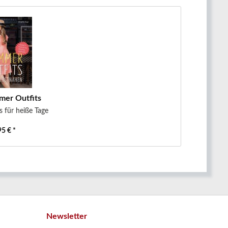
er Outfits
 für heiße Tage
95 € *
Newsletter