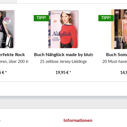
TIPP!
TIPP!
erfekte Rock
Buch Nähglück made by blutsgeschwister
Buch Somm
ren, über 200 individuelle...
25 zeitlose Jersey-Lieblinge
20 Must-haves
 € *
19,95 € *
14,
e
Informationen