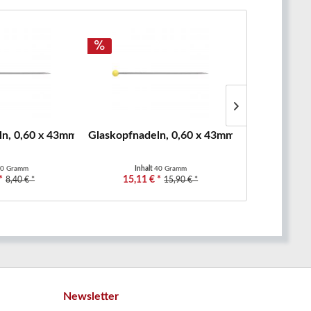
m
n, 0,60 x 43mm, gelb, 20g Prym
Glaskopfnadeln, 0,60 x 43mm, gelb, 40g Pry
Glaskopfstec
0 Gramm
Inhalt
40 Gramm
Inhal
*
15,11 € *
7,79 €
8,40 € *
15,90 € *
Newsletter