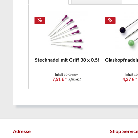
Stecknadel mit Griff 38 x 0,58 mm, violett Pry
Glaskopfnadeln
Inhalt
10 Gramm
Inhalt
10
7,51 € *
4,37 € *
7,90 € *
Adresse
Shop Servic