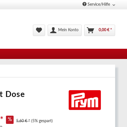
Service/Hilfe
Mein Konto
0,00 € *
it Dose
 *
5,60 € *
(5% gespart)
mm