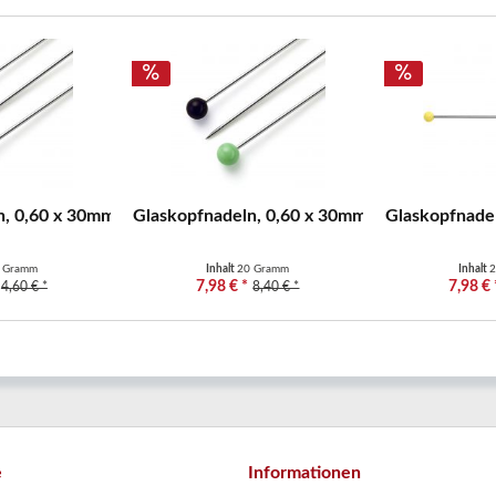
m
, 0,60 x 30mm, bunt, 10g Prym
Glaskopfnadeln, 0,60 x 30mm, bunt, 20g, Pry
Glaskopfnadel
 Gramm
Inhalt
20 Gramm
Inhalt
2
7,98 € *
7,98 € 
4,60 € *
8,40 € *
e
Informationen