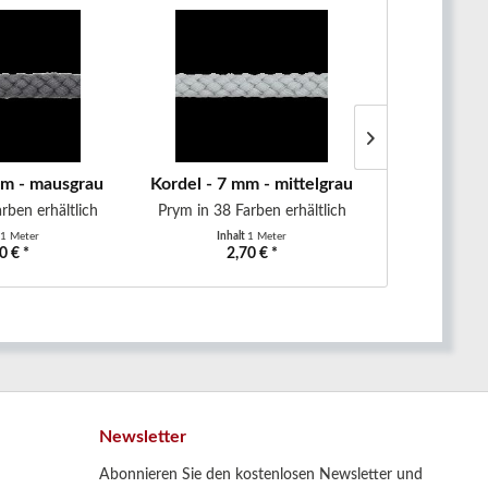
mm - mausgrau
Kordel - 7 mm - mittelgrau
Kordel - 7
rben erhältlich
Prym in 38 Farben erhältlich
Prym in 38 F
1 Meter
Inhalt
1 Meter
Inha
0 € *
2,70 € *
2,
Newsletter
Abonnieren Sie den kostenlosen Newsletter und