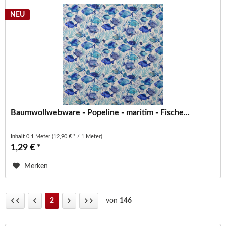
NEU
Baumwollwebware - Popeline - maritim - Fische...
Inhalt
0.1 Meter
(12,90 € * / 1 Meter)
1,29 € *
Merken
2
von
146