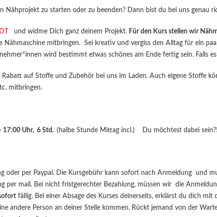
Nähprojekt zu starten oder zu beenden? Dann bist du bei uns genau ric
EDT
und widme Dich ganz deinem Projekt.
Für den Kurs stellen wir Näh
ne Nähmaschine mitbringen. Sei kreativ und vergiss den Alltag für ein 
ilnehmer*innen wird bestimmt etwas schönes am Ende fertig sein. Falls es
abatt auf Stoffe und Zubehör bei uns im Laden. Auch eigene Stoffe kön
c. mitbringen.
- 17:00 Uhr, 6 Std.
(halbe Stunde Mittag incl.) Du möchtest dabei sein?
ng oder per Paypal. Die Kursgebühr kann sofort nach Anmeldung und mus
per mail. Bei nicht fristgerechter Bezahlung, müssen wir die Anmeldung
sofort
fällig. Bei einer Absage des Kurses deinerseits, erklärst du dich mi
 eine andere Person an deiner Stelle kommen. Rückt jemand von der Wartel