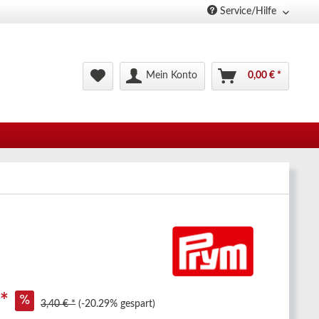
Service/Hilfe
Mein Konto
0,00 € *
 *
3,40 € *
(-20.29% gespart)