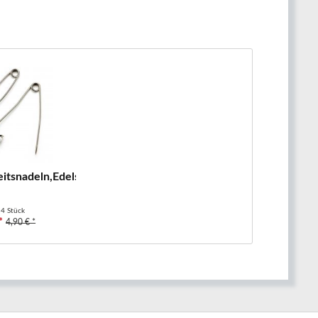
itsnadeln,Edelstahl , 55mm, weiß-...
t
4 Stück
*
4,90 € *