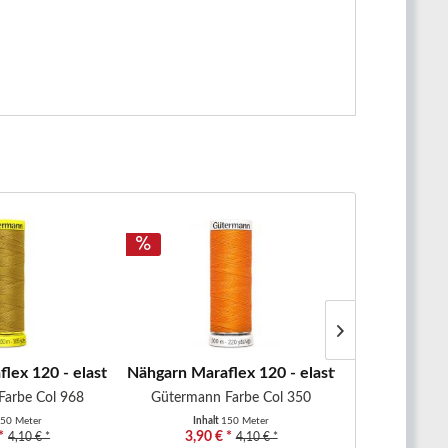
..
lex 120 - elastisches Nähgarn -...
Nähgarn Maraflex 120 - elastisches Nähgarn -
Nähgarn Mara
Farbe Col 968
Gütermann Farbe Col 350
Gütermann
50 Meter
Inhalt
150 Meter
Inhal
*
3,90 € *
3,90 €
4,10 € *
4,10 € *