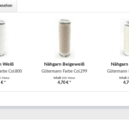
gesehen
n Weiß
Nähgarn Beigeweiß
Nähgarn
rbe Col.800
Gütermann Farbe Col.299
Gütermann 
0 Meter
Inhalt
200 Meter
Inhalt
2
 € *
4,70 € *
4,7