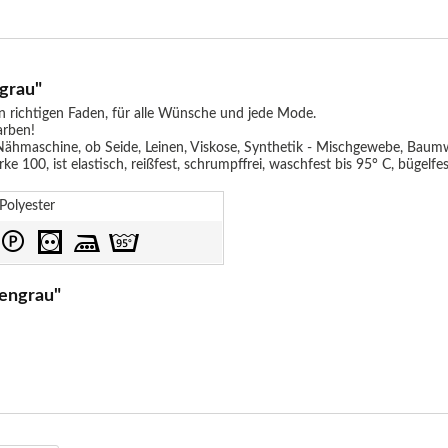
grau"
en richtigen Faden, für alle Wünsche und jede Mode.
arben!
hmaschine, ob Seide, Leinen, Viskose, Synthetik - Mischgewebe, Baumw
e 100, ist elastisch, reißfest, schrumpffrei, waschfest bis 95° C, bügelf
Polyester
engrau"