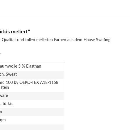
rkis meliert"
 Qualität und tollen melierten Farben aus dem Hause Swafing.
.
aumwolle 5 % Elasthan
sch, Sweat
ard 100 by OEKO-TEX A18-1158
stein
ware
, türkis
m
/qm