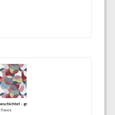
schichtet - graphisch - Kreise -...
France