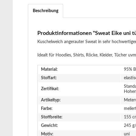
Beschreibung
Produktinformationen "Sweat Eike uni tü
Kuschelweich angerauter Sweat in sehr hochwertiger
Idealt für Hoodies, Shirts, Röcke, Kleider, Tücher uvm
Material:
95% B
Stoffart:
elasti
Stand
Zertifikat:
Hohen
Artikeltyp:
Meter
Farbe:
meliert
Stoffbreite:
155 c
Gewicht:
245 g
Motiv:
uni