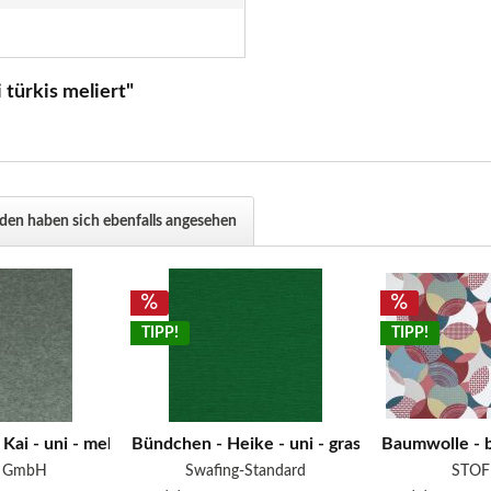
 türkis meliert"
en haben sich ebenfalls angesehen
TIPP!
TIPP!
Kai - uni - meliert - glatt...
Bündchen - Heike - uni - grasgrün
Baumwolle - be
g GmbH
Swafing-Standard
STOF 