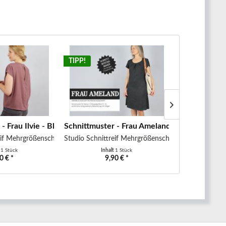
TIPP!
TIPP!
Webware
 Frau Ilvie - Bluse mit...
Schnittmuster - Frau Ameland - Kleid mit Falt
Schnittmuste
eif Mehrgrößenschnitt
Studio Schnittreif Mehrgrößenschnitt
Studio Schnitt
t
1 Stück
Inhalt
1 Stück
Inha
0 € *
9,90 € *
8,