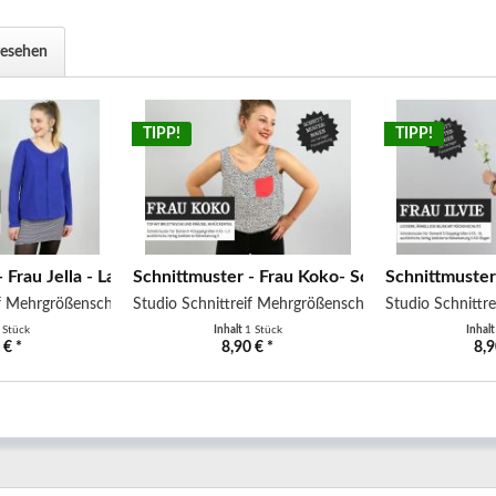
gesehen
TIPP!
TIPP!
 Frau Jella - Langarmshirt mit...
Schnittmuster - Frau Koko- Sommertop aus 
Schnittmuster -
if Mehrgrößenschnitt
Studio Schnittreif Mehrgrößenschnitt
Studio Schnittr
 Stück
Inhalt
1 Stück
Inhal
 € *
8,90 € *
8,9